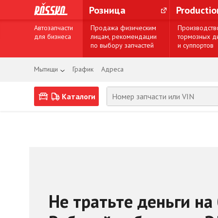
Розница
Producti
Автозапчасти
Продажа физическим
Производств
для бизнеса
лицам, рекомендации
тормозных д
по выбору запчастей
и суппортов
Мытищи
График
Адреса
Каталоги
Не тратьте деньги на 